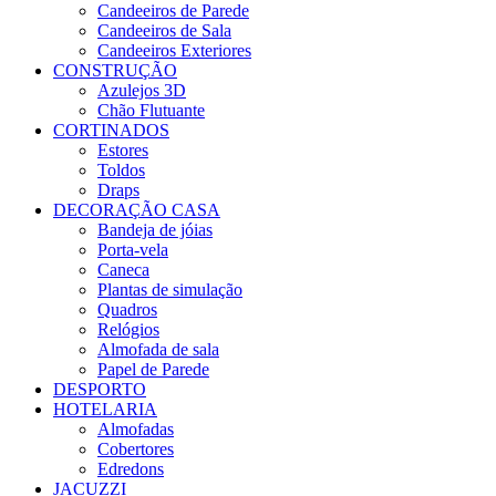
Candeeiros de Parede
Candeeiros de Sala
Candeeiros Exteriores
CONSTRUÇÃO
Azulejos 3D
Chão Flutuante
CORTINADOS
Estores
Toldos
Draps
DECORAÇÃO CASA
Bandeja de jóias
Porta-vela
Caneca
Plantas de simulação
Quadros
Relógios
Almofada de sala
Papel de Parede
DESPORTO
HOTELARIA
Almofadas
Cobertores
Edredons
JACUZZI