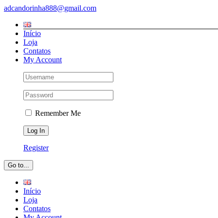
Skip
adcandorinha888@gmail.com
to
content
Início
Loja
Contatos
My Account
Remember Me
Register
Go to...
Início
Loja
Contatos
My Account