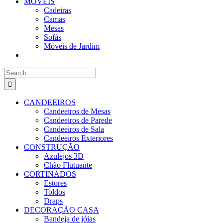
MÓVEIS
Cadeiras
Camas
Mesas
Sofás
Móveis de Jardim
Search
for:
CANDEEIROS
Candeeiros de Mesas
Candeeiros de Parede
Candeeiros de Sala
Candeeiros Exteriores
CONSTRUÇÃO
Azulejos 3D
Chão Flutuante
CORTINADOS
Estores
Toldos
Draps
DECORAÇÃO CASA
Bandeja de jóias