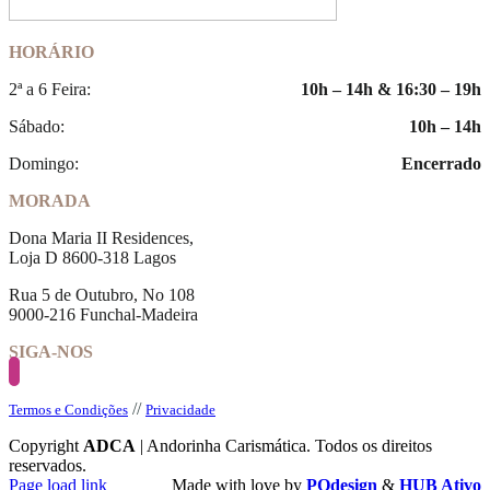
HORÁRIO
2ª a 6 Feira:
10h – 14h & 16:30 – 19h
Sábado:
10h – 14h
Domingo:
Encerrado
MORADA
Dona Maria II Residences,
Loja D 8600-318 Lagos
Rua 5 de Outubro, No 108
9000-216 Funchal-Madeira
SIGA-NOS
//
Termos e Condições
Privacidade
Copyright
ADCA
| Andorinha Carismática. Todos os direitos
reservados.
Page load link
Made with love by
PQdesign
&
HUB Ativo