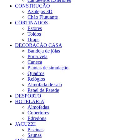
Candeeiros Exteriores
CONSTRUÇÃO
Azulejos 3D
Chão Flutuante
CORTINADOS
Estores
Toldos
Draps
DECORAÇÃO CASA
Bandeja de jóias
Porta-vela
Caneca
Plantas de simulação
Quadros
Relógios
Almofada de sala
Papel de Parede
DESPORTO
HOTELARIA
Almofadas
Cobertores
Edredons
JACUZZI
Piscinas
Saunas