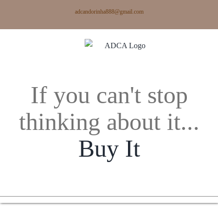
Skip
adcandorinha888@gmail.com
to
content
If you can't stop
thinking about it...
Buy It