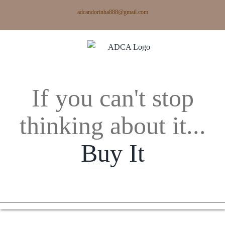
Skip
adcandorinha888@gmail.com
to
content
If you can't stop
thinking about it...
Buy It