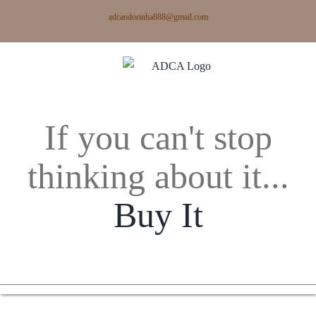
Skip
adcandorinha888@gmail.com
to
content
If you can't stop
thinking about it...
Buy It