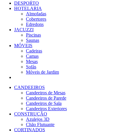
DESPORTO
HOTELARIA
Almofadas
Cobertores
Edredons
JACUZZI
Piscinas
Saunas
MÓVEIS
Cadeiras
Camas
Mesas
Sofás
Móveis de Jardim
CANDEEIROS
Candeeiros de Mesas
Candeeiros de Parede
Candeeiros de Sala
Candeeiros Exteriores
CONSTRUÇÃO
Azulejos 3D
Chão Flutuante
CORTINADOS