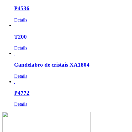
P4536
Details
T200
Details
Candelabro de cristais XA1804
Details
P4772
Details