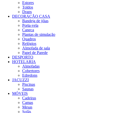
Estores
Toldos
Draps
DECORAÇÃO CASA
Bandeja de jóias
Porta-vela
Caneca
Plantas de simulação
Quadros
Relógios
Almofada de sala
Papel de Parede
DESPORTO
HOTELARIA
Almofadas
Cobertores
Edredons
JACUZZI
Piscinas
Saunas
MÓVEIS
Cadeiras
Camas
Mesas
Sofás