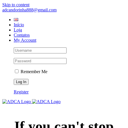
Skip to content
adcandorinha888@gmail.com
Início
Loja
Contatos
My Account
Remember Me
Register
If you can't stop