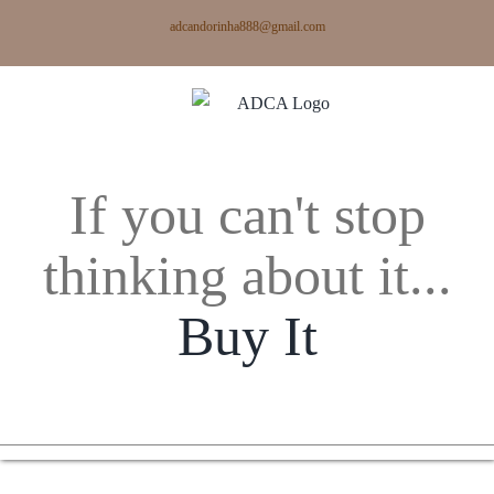
Skip
adcandorinha888@gmail.com
to
content
If you can't stop
thinking about it...
Buy It