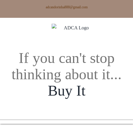
Skip
adcandorinha888@gmail.com
to
content
If you can't stop
thinking about it...
Buy It