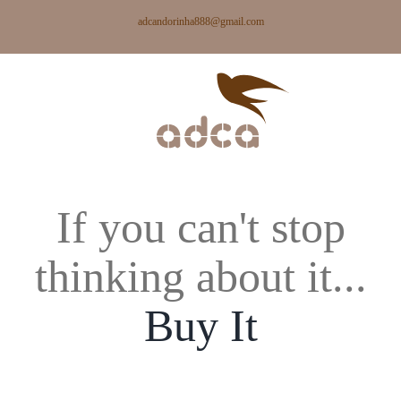
Skip
adcandorinha888@gmail.com
to
content
If you can't stop
thinking about it...
Buy It