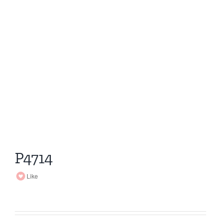
P4714
Like