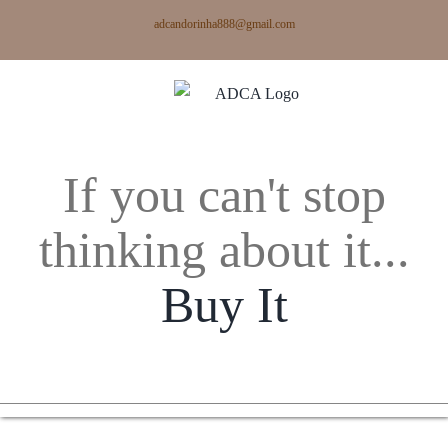
Skip
adcandorinha888@gmail.com
to
content
If you can't stop
thinking about it...
Buy It