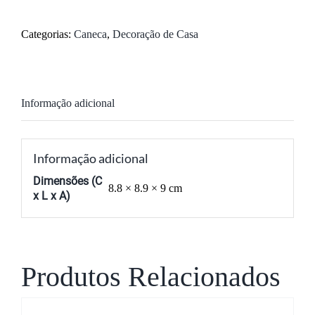
TC-
7
Categorias:
Caneca
,
Decoração de Casa
A
Informação adicional
Informação adicional
Dimensões (C
8.8 × 8.9 × 9 cm
x L x A)
Produtos Relacionados