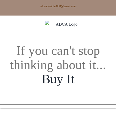
Skip
adcandorinha888@gmail.com
to
content
If you can't stop
thinking about it...
Buy It