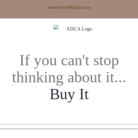
Skip
adcandorinha888@gmail.com
to
content
If you can't stop
thinking about it...
Buy It