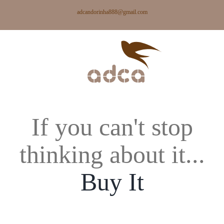
Skip
adcandorinha888@gmail.com
to
content
If you can't stop
thinking about it...
Buy It