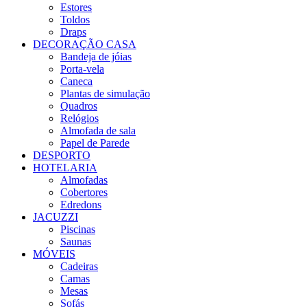
Estores
Toldos
Draps
DECORAÇÃO CASA
Bandeja de jóias
Porta-vela
Caneca
Plantas de simulação
Quadros
Relógios
Almofada de sala
Papel de Parede
DESPORTO
HOTELARIA
Almofadas
Cobertores
Edredons
JACUZZI
Piscinas
Saunas
MÓVEIS
Cadeiras
Camas
Mesas
Sofás