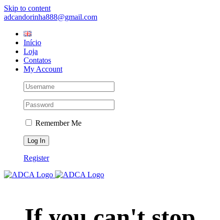
Skip to content
adcandorinha888@gmail.com
Início
Loja
Contatos
My Account
Remember Me
Register
If you can't stop