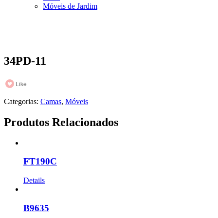
Móveis de Jardim
34PD-11
Like
Categorias:
Camas
,
Móveis
Produtos Relacionados
FT190C
Details
B9635