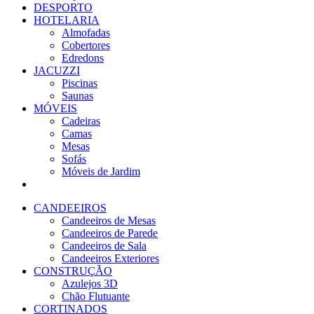
DESPORTO
HOTELARIA
Almofadas
Cobertores
Edredons
JACUZZI
Piscinas
Saunas
MÓVEIS
Cadeiras
Camas
Mesas
Sofás
Móveis de Jardim
CANDEEIROS
Candeeiros de Mesas
Candeeiros de Parede
Candeeiros de Sala
Candeeiros Exteriores
CONSTRUÇÃO
Azulejos 3D
Chão Flutuante
CORTINADOS