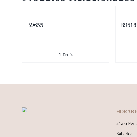
B9655
B9618
Details
HORÁRI
2ª a 6 Feir
Sábado: