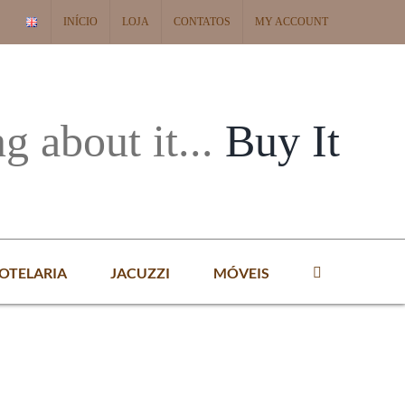
INÍCIO
LOJA
CONTATOS
MY ACCOUNT
ng about it...
Buy It
OTELARIA
JACUZZI
MÓVEIS