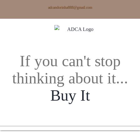
Skip
adcandorinha888@gmail.com
to
content
If you can't stop
thinking about it...
Buy It