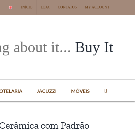
INÍCIO
LOJA
CONTATOS
MY ACCOUNT
ng about it...
Buy It
OTELARIA
JACUZZI
MÓVEIS
 Cerâmica com Padrão