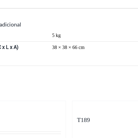
adicional
5 kg
 x L x A)
38 × 38 × 66 cm
T189