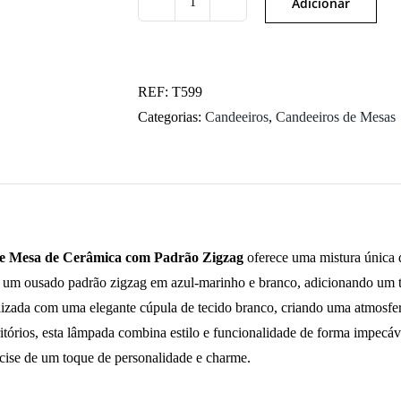
Adicionar
Quantidade
de
Lâmpada
de
REF:
T599
Mesa
Categorias:
Candeeiros
,
Candeeiros de Mesas
de
Cerâmica
com
Padrão
Zigzag
 Mesa de Cerâmica com Padrão Zigzag
oferece uma mistura única d
 um ousado padrão zigzag em azul-marinho e branco, adicionando um t
lizada com uma elegante cúpula de tecido branco, criando uma atmosfera 
ritórios, esta lâmpada combina estilo e funcionalidade de forma impec
cise de um toque de personalidade e charme.