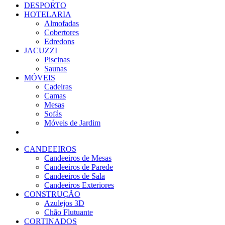
DESPORTO
HOTELARIA
Almofadas
Cobertores
Edredons
JACUZZI
Piscinas
Saunas
MÓVEIS
Cadeiras
Camas
Mesas
Sofás
Móveis de Jardim
CANDEEIROS
Candeeiros de Mesas
Candeeiros de Parede
Candeeiros de Sala
Candeeiros Exteriores
CONSTRUÇÃO
Azulejos 3D
Chão Flutuante
CORTINADOS