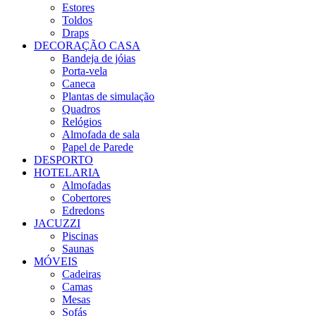
Estores
Toldos
Draps
DECORAÇÃO CASA
Bandeja de jóias
Porta-vela
Caneca
Plantas de simulação
Quadros
Relógios
Almofada de sala
Papel de Parede
DESPORTO
HOTELARIA
Almofadas
Cobertores
Edredons
JACUZZI
Piscinas
Saunas
MÓVEIS
Cadeiras
Camas
Mesas
Sofás