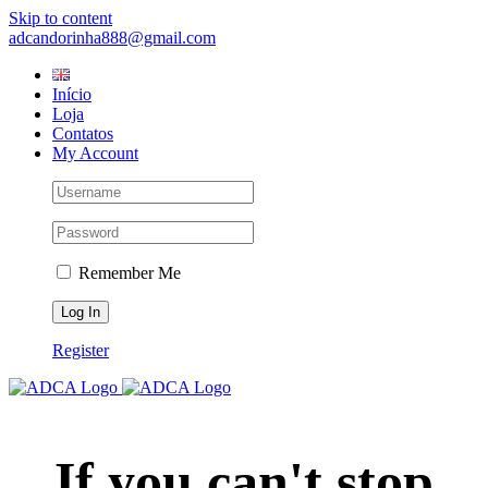
Skip to content
adcandorinha888@gmail.com
Início
Loja
Contatos
My Account
Remember Me
Register
If you can't stop