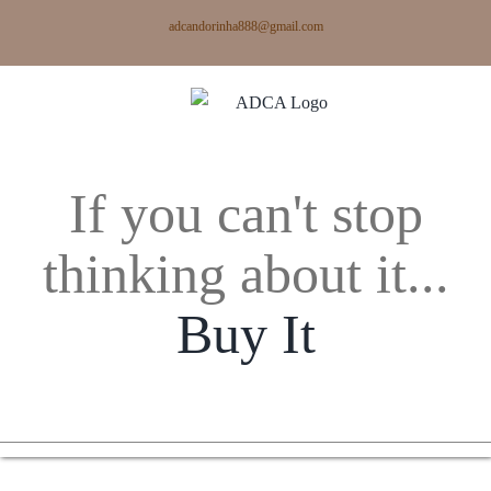
Skip
adcandorinha888@gmail.com
to
content
If you can't stop
thinking about it...
Buy It