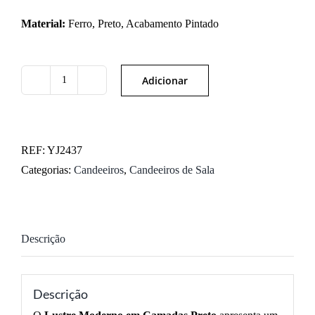
Material:
Ferro, Preto, Acabamento Pintado
Adicionar
Quantidade
de
Lustre
Moderno
REF:
YJ2437
em
Categorias:
Candeeiros
,
Candeeiros de Sala
Camadas
Preto
Descrição
Descrição