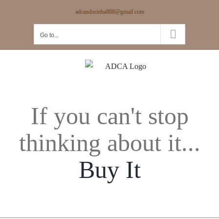
Skip
adcandorinha888@gmail.com
to
content
Go to...
If you can't stop
thinking about it...
Buy It