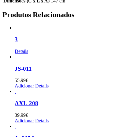
Dimensões (C x L x A)
147 cm
Produtos Relacionados
3
Details
JS-011
55.99
€
Adicionar
Details
AXL-208
39.99
€
Adicionar
Details