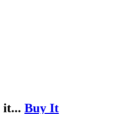
it...
Buy It