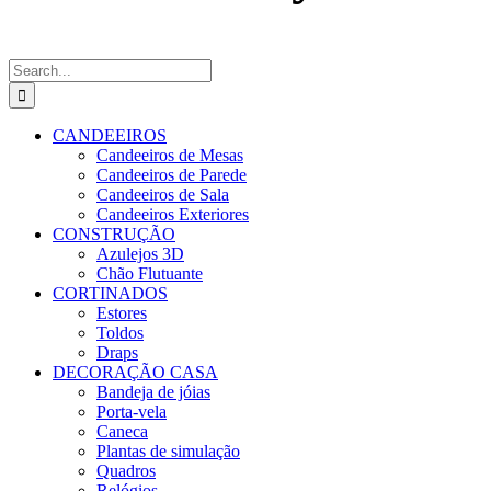
Search
for:
CANDEEIROS
Candeeiros de Mesas
Candeeiros de Parede
Candeeiros de Sala
Candeeiros Exteriores
CONSTRUÇÃO
Azulejos 3D
Chão Flutuante
CORTINADOS
Estores
Toldos
Draps
DECORAÇÃO CASA
Bandeja de jóias
Porta-vela
Caneca
Plantas de simulação
Quadros
Relógios