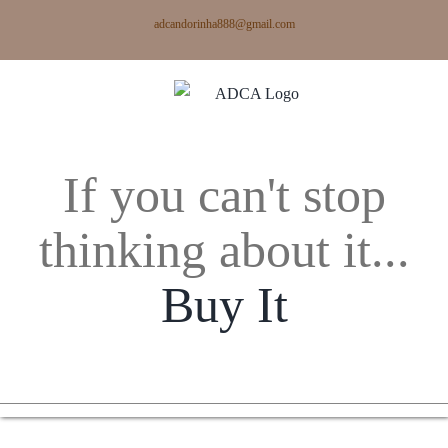
Skip
adcandorinha888@gmail.com
to
content
If you can't stop
thinking about it...
Buy It