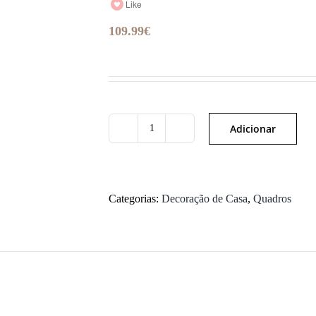
Like
109.99
€
Adicionar
Quantidade
de
Imagens
suspensas
Categorias:
Decoração de Casa
,
Quadros
JSC-
016
D