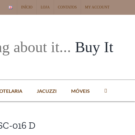
INÍCIO
LOJA
CONTATOS
MY ACCOUNT
ng about it...
Buy It
OTELARIA
JACUZZI
MÓVEIS
SC-016 D