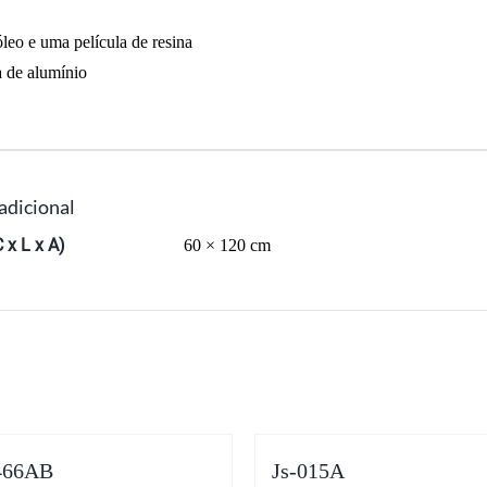
óleo e uma película de resina
a de alumínio
adicional
 x L x A)
60 × 120 cm
466AB
Js-015A