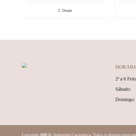
Details
HORÁRI
2ª a 6 Feir
Sábado:
Domingo:
Copyright
ADCA
| Andorinha Carismática. Todos os direitos reservad