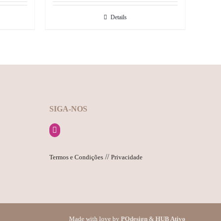
Details
SIGA-NOS
//
Termos e Condições
Privacidade
Made with love by
PQdesign
&
HUB Ativo