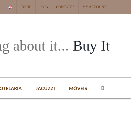
INÍCIO
LOJA
CONTATOS
MY ACCOUNT
ng about it...
Buy It
OTELARIA
JACUZZI
MÓVEIS